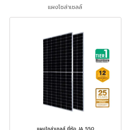
แผงโซล่าเซลล์
แผงโซล่าเซลล์ ยี่ห้อ JA 550