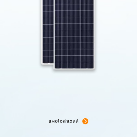
แผงโซล่าเซลล์